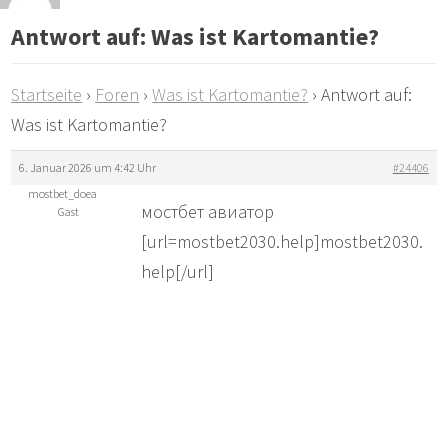
Antwort auf: Was ist Kartomantie?
Startseite
›
Foren
›
Was ist Kartomantie?
›
Antwort auf:
Was ist Kartomantie?
6. Januar 2026 um 4:42 Uhr
#24406
mostbet_doea
мостбет авиатор
Gast
[url=mostbet2030.help]mostbet2030.
help[/url]