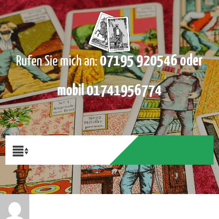
07195 920546 oder
Rufen Sie mich an:
mobil 01741956774