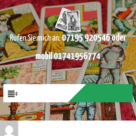
07195 920546 oder
Rufen Sie mich an:
mobil 01741956774