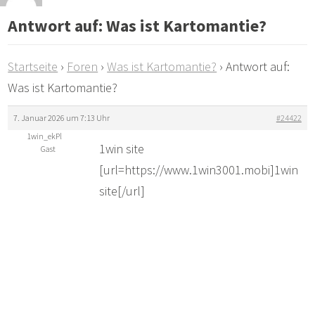
Antwort auf: Was ist Kartomantie?
Startseite
›
Foren
›
Was ist Kartomantie?
›
Antwort auf:
Was ist Kartomantie?
7. Januar 2026 um 7:13 Uhr
#24422
1win_ekPl
1win site
Gast
[url=https://www.1win3001.mobi]1win
site[/url]