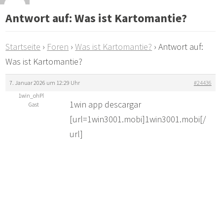
Antwort auf: Was ist Kartomantie?
Startseite
›
Foren
›
Was ist Kartomantie?
›
Antwort auf:
Was ist Kartomantie?
7. Januar 2026 um 12:29 Uhr
#24436
1win_ohPl
1win app descargar
Gast
[url=1win3001.mobi]1win3001.mobi[/
url]