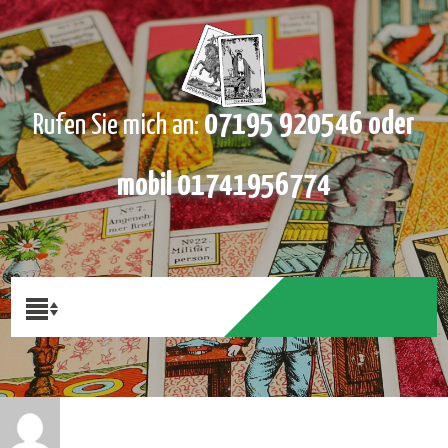
07195 920546 oder
Rufen Sie mich an:
mobil 01741956774