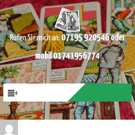
07195 920546 oder
Rufen Sie mich an:
mobil 01741956774