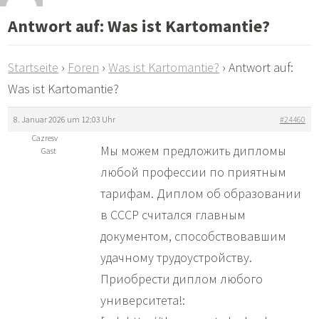
Antwort auf: Was ist Kartomantie?
Startseite
›
Foren
›
Was ist Kartomantie?
›
Antwort auf:
Was ist Kartomantie?
8. Januar 2026 um 12:03 Uhr
#24460
Cazresv
Мы можем предложить дипломы
Gast
любой профессии по приятным
тарифам. Диплом об образовании
в СССР считался главным
документом, способствовавшим
удачному трудоустройству.
Приобрести диплом любого
университета!: