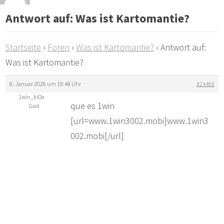
Antwort auf: Was ist Kartomantie?
Startseite
›
Foren
›
Was ist Kartomantie?
›
Antwort auf:
Was ist Kartomantie?
8. Januar 2026 um 19:48 Uhr
#24468
1win_kiOa
que es 1win
Gast
[url=www.1win3002.mobi]www.1win3
002.mobi[/url]