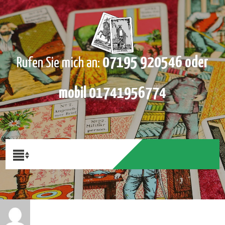
07195 920546 oder
Rufen Sie mich an:
mobil 01741956774