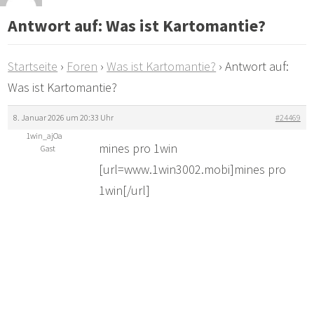
Antwort auf: Was ist Kartomantie?
Startseite
›
Foren
›
Was ist Kartomantie?
›
Antwort auf:
Was ist Kartomantie?
8. Januar 2026 um 20:33 Uhr
#24469
1win_ajOa
mines pro 1win
Gast
[url=www.1win3002.mobi]mines pro
1win[/url]