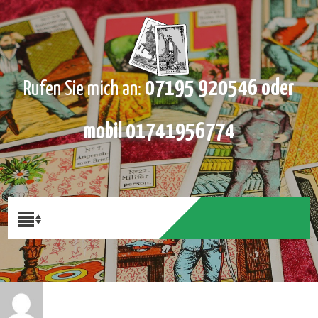
07195 920546 oder
Rufen Sie mich an:
mobil 01741956774