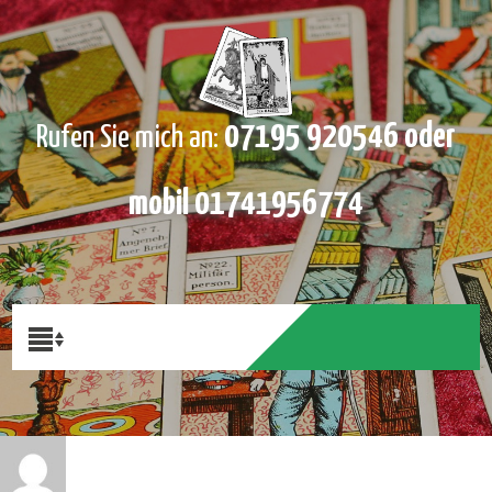
07195 920546 oder
Rufen Sie mich an:
mobil 01741956774