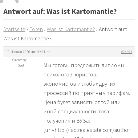
Antwort auf: Was ist Kartomantie?
Startseite
›
Foren
›
Was ist Kartomantie?
›
Antwort auf:
Was ist Kartomantie?
10. Januar 2026 um 4:49 Uhr
#24491
Cazrwmy
Мы готовы предложить дипломы
Gast
психологов, юристов,
экономистов и любых других
профессий по приятным тарифам.
Цена будет зависеть от той или
иной специальности, года
получения и ВУЗа:
[url=http://factrealestate.com/author