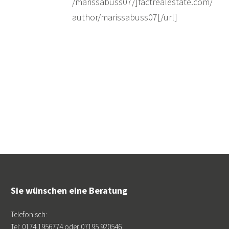
/marissabuss07/]factrealestate.com/
author/marissabuss07[/url]
Sie wünschen eine Beratung
Telefonisch:
Tel: 0174 1956774 oder 07195 920546