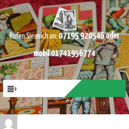
07195 920546 oder
Rufen Sie mich an:
mobil 01741956774