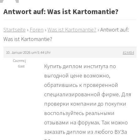
Antwort auf: Was ist Kartomantie?
Startseite
›
Foren
›
Was ist Kartomantie?
›
Antwort auf:
Was ist Kartomantie?
10. Januar 2026 um 5:44 Uhr
#24494
Cazrmcj
Купить диплом института по
Gast
выгодной цене возможно,
обратившись к проверенной
специализированной фирме. Для
проверки компании до покупки
воспользуйтесь реальными
отзывами на форумах. Так можно
заказать диплом из любого ВУЗа