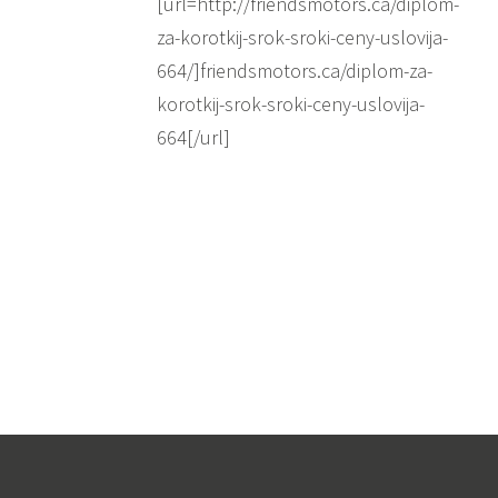
[url=http://friendsmotors.ca/diplom-
za-korotkij-srok-sroki-ceny-uslovija-
664/]friendsmotors.ca/diplom-za-
korotkij-srok-sroki-ceny-uslovija-
664[/url]