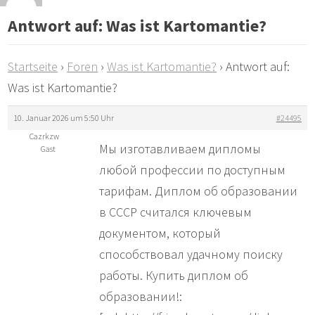
Antwort auf: Was ist Kartomantie?
Startseite
›
Foren
›
Was ist Kartomantie?
›
Antwort auf:
Was ist Kartomantie?
10. Januar 2026 um 5:50 Uhr
#24495
Cazrkzw
Мы изготавливаем дипломы
Gast
любой профессии по доступным
тарифам. Диплом об образовании
в СССР считался ключевым
документом, который
способствовал удачному поиску
работы. Купить диплом об
образовании!: