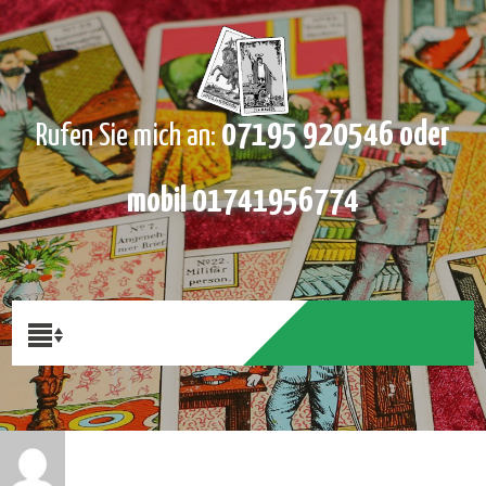
07195 920546 oder
Rufen Sie mich an:
mobil 01741956774