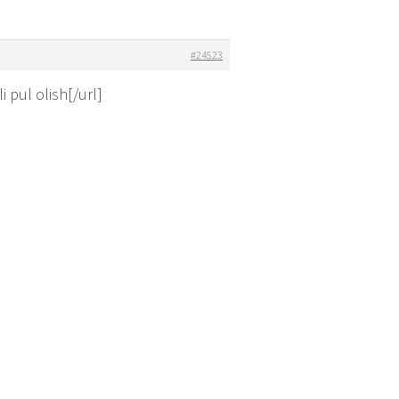
#24523
pul olish[/url]