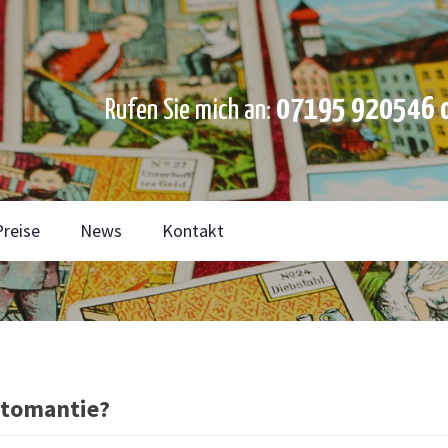
07195 920546 o
Rufen Sie mich an:
Preise
News
Kontakt
rtomantie?