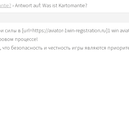
ntie?
›
Antwort auf: Was ist Kartomantie?
силы в [url=https://aviator-1win-registration.ru]1 win avia
ровом процессе!
, что безопасность и честность игры являются приори