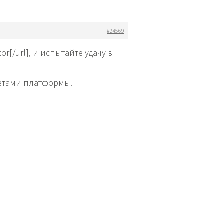
#24569
tor[/url], и испытайте удачу в
тетами платформы.