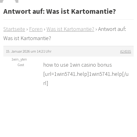
Antwort auf: Was ist Kartomantie?
Startseite
›
Foren
›
Was ist Kartomantie?
›
Antwort auf:
Was ist Kartomantie?
15. Januar 2026 um 14:21 Uhr
#24595
1win_yten
how to use 1win casino bonus
Gast
[url=1win5741.help]1win5741.help[/u
rl]