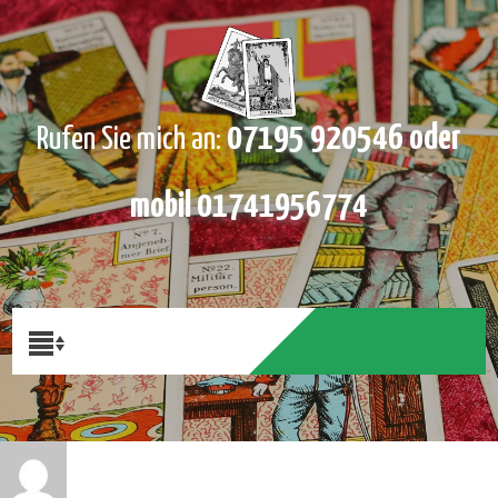
07195 920546 oder
Rufen Sie mich an:
mobil 01741956774