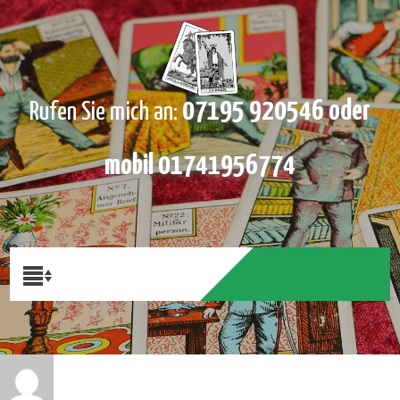
07195 920546 oder
Rufen Sie mich an:
mobil 01741956774