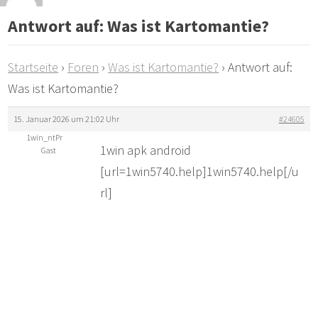
Antwort auf: Was ist Kartomantie?
Startseite
›
Foren
›
Was ist Kartomantie?
›
Antwort auf:
Was ist Kartomantie?
15. Januar 2026 um 21:02 Uhr
#24605
1win_ntPr
1win apk android
Gast
[url=1win5740.help]1win5740.help[/u
rl]