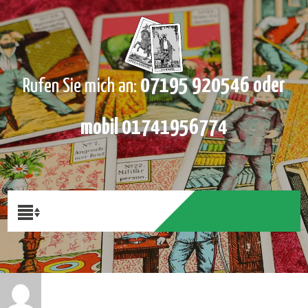
07195 920546 oder
Rufen Sie mich an:
mobil 01741956774