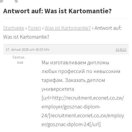
Antwort auf: Was ist Kartomantie?
Startseite
›
Foren
›
Was ist Kartomantie?
›
Antwort auf:
Was ist Kartomantie?
17. Januar 2026 um 16:03 Uhr
#24633
Cazrcus
Мы изготавливаем дипломы
Gast
любых профессий по невысоким
тарифам. Заказать диплом
университета
[url=http://recruitment.econet.co.zw/
employer/gosznac-diplom-
24/]recruitment.econet.co.zw/employ
er/gosznac-diplom-24[/url]