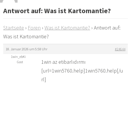
Antwort auf: Was ist Kartomantie?
Startseite
›
Foren
›
Was ist Kartomantie?
›
Antwort auf:
Was ist Kartomantie?
18. Januar 2026 um 5:58 Uhr
#24644
1win_ebKi
1win az etibarlıdırmı
Gast
[url=1win5760.help]1win5760.help[/u
rl]