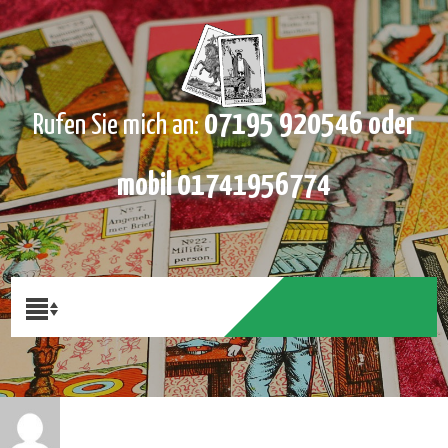
07195 920546 oder
Rufen Sie mich an:
mobil 01741956774