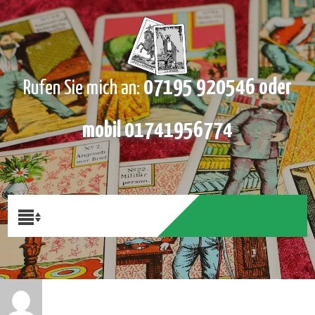
07195 920546 oder
Rufen Sie mich an:
mobil 01741956774