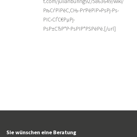
t.com/julianburing92/5863649/wiki/
РљСѓРїРёС‚СЊ-РґРёРїР»РѕРј-Рѕ-
РІС‹СЃС€РµРј-
РѕР±СЂР°Р·РѕРІР°РЅРёРё.[/url]
Sie wünschen eine Beratung