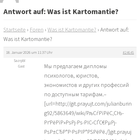
Antwort auf: Was ist Kartomantie?
Startseite
›
Foren
›
Was ist Kartomantie?
›
Antwort auf:
Was ist Kartomantie?
18. Januar 2026 um 11:37 Uhr
#24645
Sazrpbl
Мы предлагаем дипломы
Gast
психологов, юристов,
экономистов и других профессий
по доступным тарифам.–
[url=http://git.prayujt.com/julianburin
g92/5863649/wiki/РљСѓРїРёС‚СЊ-
РґРёРїР»РѕРј-Рѕ-РІС‹СЃС€РµРј-
РѕР±СЂР°Р·РѕРІР°РЅРёРё./]git.prayuj