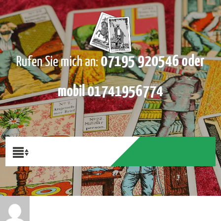
07195 920546 oder
Rufen Sie mich an:
mobil 01741956774