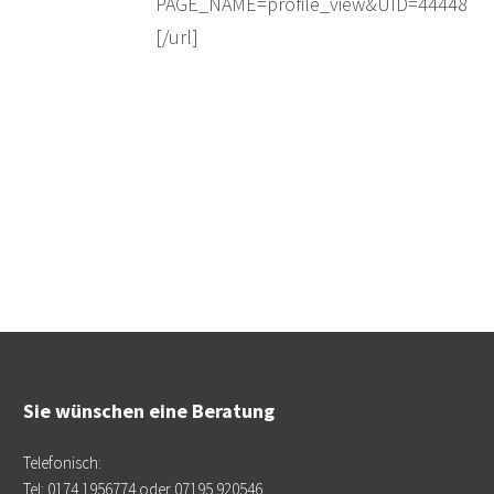
PAGE_NAME=profile_view&UID=44448
[/url]
Sie wünschen eine Beratung
Telefonisch:
Tel: 0174 1956774 oder 07195 920546