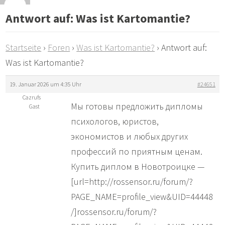
Antwort auf: Was ist Kartomantie?
Startseite
›
Foren
›
Was ist Kartomantie?
›
Antwort auf:
Was ist Kartomantie?
19. Januar 2026 um 4:35 Uhr
#24651
Cazrufs
Мы готовы предложить дипломы
Gast
психологов, юристов,
экономистов и любых других
профессий по приятным ценам.
Купить диплом в Новотроицке —
[url=http://rossensor.ru/forum/?
PAGE_NAME=profile_view&UID=44448
/]rossensor.ru/forum/?