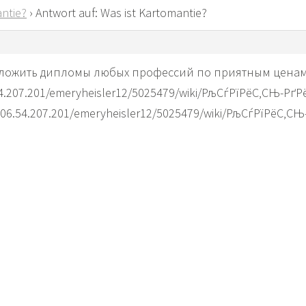
ntie?
›
Antwort auf: Was ist Kartomantie?
ложить дипломы любых профессий по приятным ценам
54.207.201/emeryheisler12/5025479/wiki/РљСѓРїРёС‚СЊ-РґРё
106.54.207.201/emeryheisler12/5025479/wiki/РљСѓРїРёС‚СЊ-