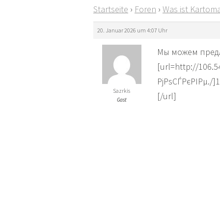
Startseite
›
Foren
›
Was ist Kartoma
20. Januar 2026 um 4:07 Uhr
Мы можем пред
[url=http://106.
РјРѕСЃРєРІРµ./]
Sazrkis
[/url]
Gast