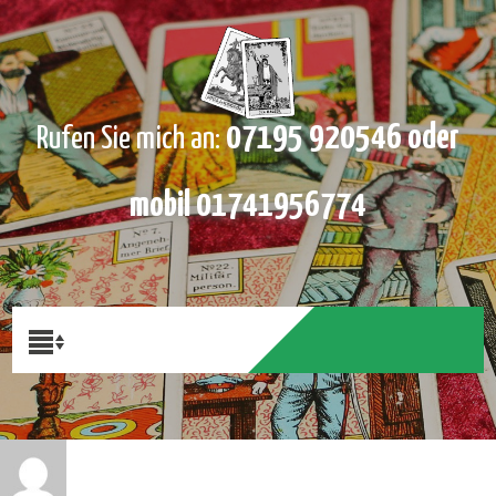
07195 920546 oder
Rufen Sie mich an:
mobil 01741956774