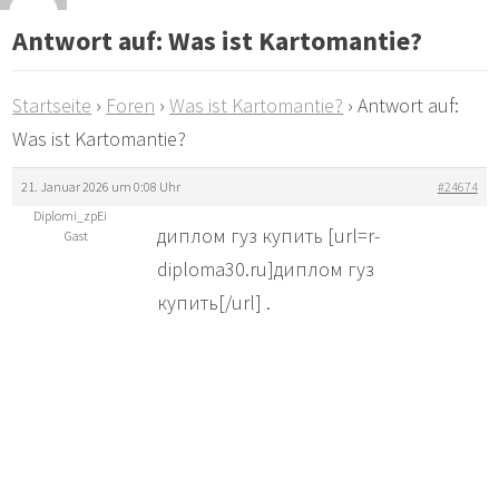
Antwort auf: Was ist Kartomantie?
Startseite
›
Foren
›
Was ist Kartomantie?
›
Antwort auf:
Was ist Kartomantie?
21. Januar 2026 um 0:08 Uhr
#24674
Diplomi_zpEi
диплом гуз купить [url=r-
Gast
diploma30.ru]диплом гуз
купить[/url] .