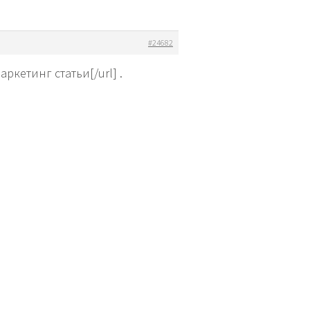
#24682
аркетинг статьи[/url] .