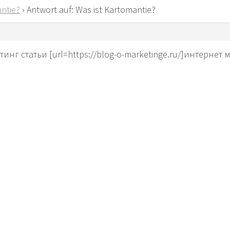
ntie?
›
Antwort auf: Was ist Kartomantie?
инг статьи [url=https://blog-o-marketinge.ru/]интернет м