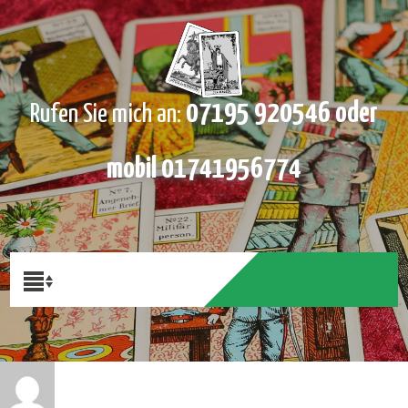
07195 920546 oder
Rufen Sie mich an:
mobil 01741956774