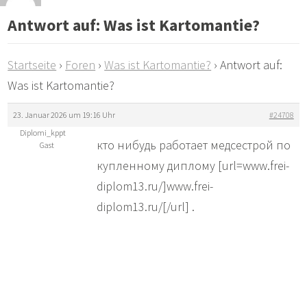
Antwort auf: Was ist Kartomantie?
Startseite
›
Foren
›
Was ist Kartomantie?
›
Antwort auf:
Was ist Kartomantie?
23. Januar 2026 um 19:16 Uhr
#24708
Diplomi_kppt
кто нибудь работает медсестрой по
Gast
купленному диплому [url=www.frei-
diplom13.ru/]www.frei-
diplom13.ru/[/url] .