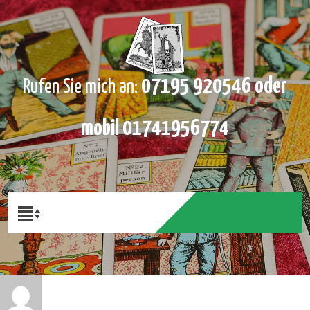
07195 920546 oder
Rufen Sie mich an:
mobil 01741956774