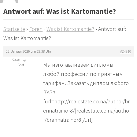
Antwort auf: Was ist Kartomantie?
Startseite
›
Foren
›
Was ist Kartomantie?
›
Antwort auf:
Was ist Kartomantie?
23. Januar 2026 um 19:38 Uhr
#24710
Cazrmtg
Мы изготавливаем дипломы
Gast
любой профессии по приятным
тарифам. Заказать диплом любого
ВУЗа
[url=http://realestate.co.na/author/br
ennatrainor8/]realestate.co.na/autho
r/brennatrainor8[/url]