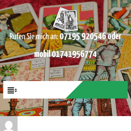
07195 920546 oder
Rufen Sie mich an:
mobil 01741956774