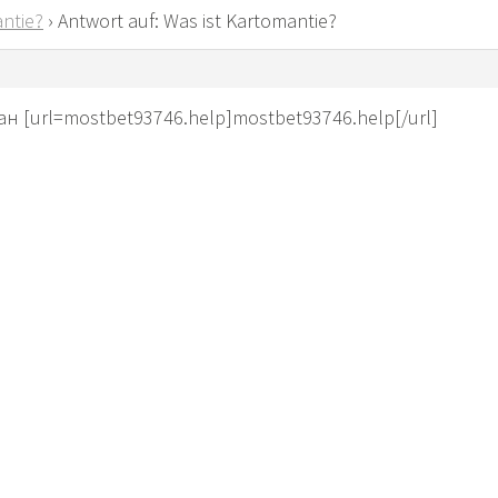
ntie?
›
Antwort auf: Was ist Kartomantie?
ан [url=mostbet93746.help]mostbet93746.help[/url]