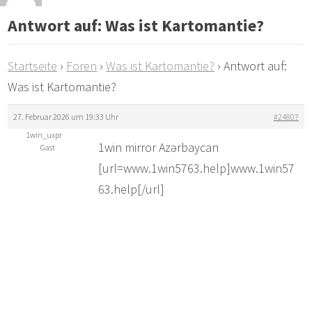
Antwort auf: Was ist Kartomantie?
Startseite
›
Foren
›
Was ist Kartomantie?
›
Antwort auf:
Was ist Kartomantie?
27. Februar 2026 um 19:33 Uhr
#24807
1win_uxpr
1win mirror Azərbaycan
Gast
[url=www.1win5763.help]www.1win57
63.help[/url]