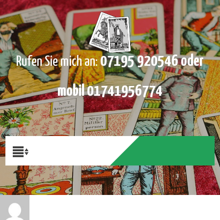
07195 920546 oder
Rufen Sie mich an:
mobil 01741956774