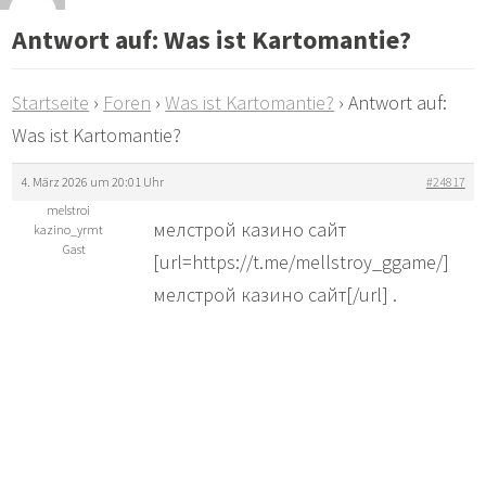
Antwort auf: Was ist Kartomantie?
Startseite
›
Foren
›
Was ist Kartomantie?
›
Antwort auf:
Was ist Kartomantie?
4. März 2026 um 20:01 Uhr
#24817
melstroi
мелстрой казино сайт
kazino_yrmt
Gast
[url=https://t.me/mellstroy_ggame/]
мелстрой казино сайт[/url] .