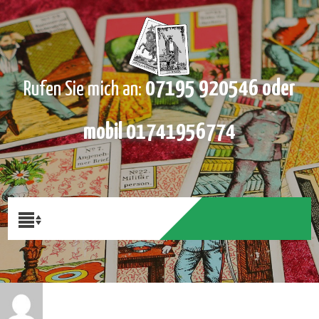
07195 920546 oder
Rufen Sie mich an:
mobil 01741956774