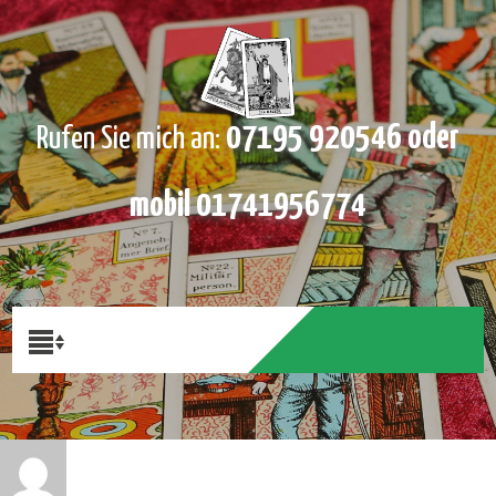
07195 920546 oder
Rufen Sie mich an:
mobil 01741956774