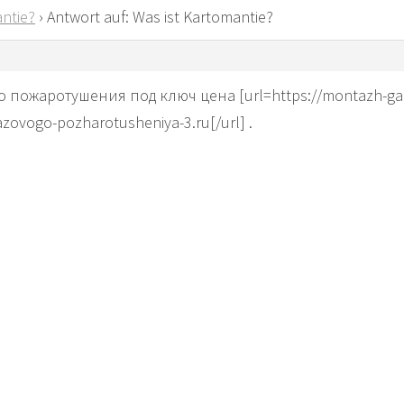
ntie?
›
Antwort auf: Was ist Kartomantie?
 пожаротушения под ключ цена [url=https://montazh-ga
zovogo-pozharotusheniya-3.ru[/url] .