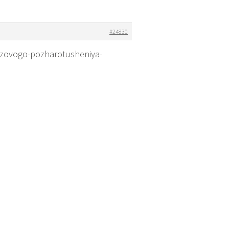
#24830
zovogo-pozharotusheniya-