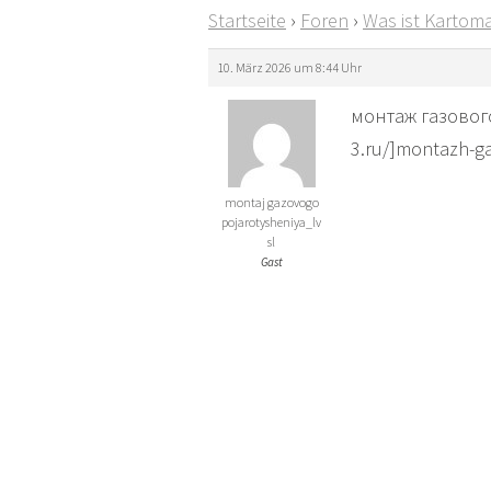
Startseite
›
Foren
›
Was ist Kartoma
10. März 2026 um 8:44 Uhr
монтаж газового
3.ru/]montazh-ga
montaj gazovogo
pojarotysheniya_lv
sl
Gast