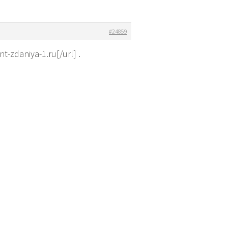
#24859
-zdaniya-1.ru[/url] .