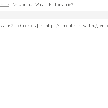
ntie?
›
Antwort auf: Was ist Kartomantie?
аний и объектов [url=https://remont-zdaniya-1.ru/]remont