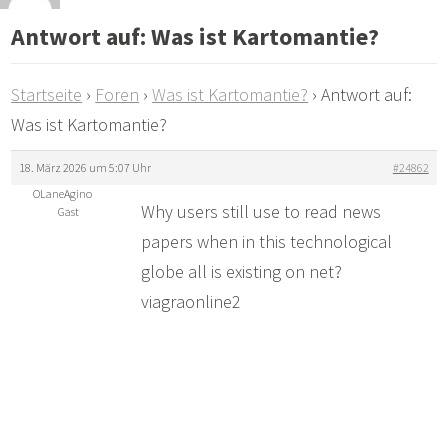
Antwort auf: Was ist Kartomantie?
Startseite
›
Foren
›
Was ist Kartomantie?
›
Antwort auf:
Was ist Kartomantie?
18. März 2026 um 5:07 Uhr
#24862
OLaneAgino
Why users still use to read news
Gast
papers when in this technological
globe all is existing on net?
viagraonline2