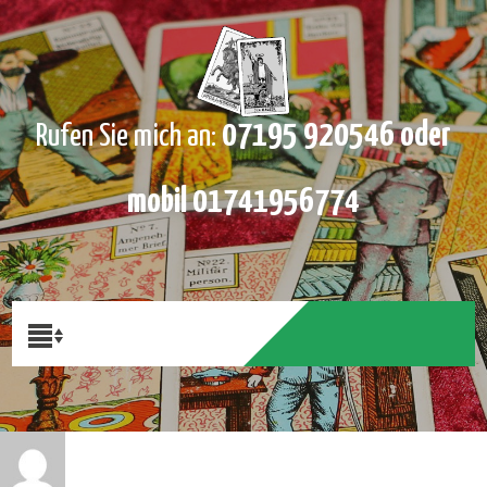
07195 920546 oder
Rufen Sie mich an:
mobil 01741956774