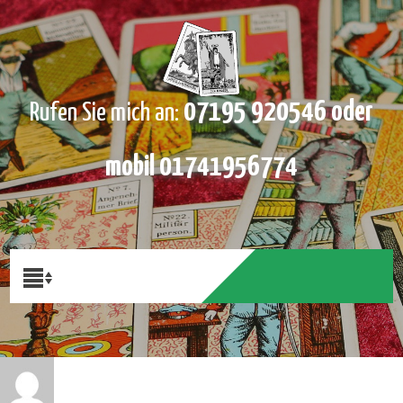
07195 920546 oder
Rufen Sie mich an:
mobil 01741956774