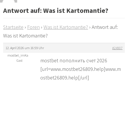
Antwort auf: Was ist Kartomantie?
Startseite
›
Foren
›
Was ist Kartomantie?
›
Antwort auf:
Was ist Kartomantie?
12. April 2026 um 16:59 Uhr
#24907
mostbet_imKa
mostbet пополнить счет 2026
Gast
[url=www.mostbet26809.help]www.m
ostbet26809.help[/url]