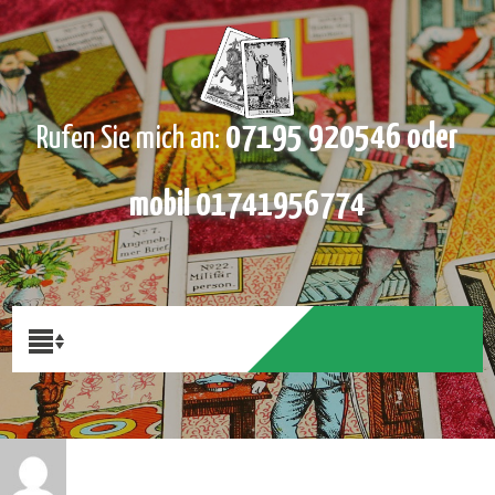
07195 920546 oder
Rufen Sie mich an:
mobil 01741956774