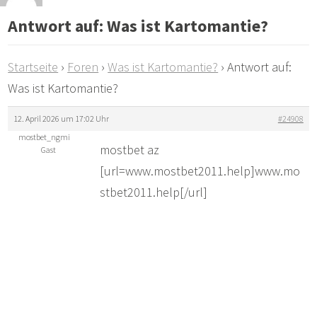
Antwort auf: Was ist Kartomantie?
Startseite
›
Foren
›
Was ist Kartomantie?
›
Antwort auf:
Was ist Kartomantie?
12. April 2026 um 17:02 Uhr
#24908
mostbet_ngmi
mostbet az
Gast
[url=www.mostbet2011.help]www.mo
stbet2011.help[/url]