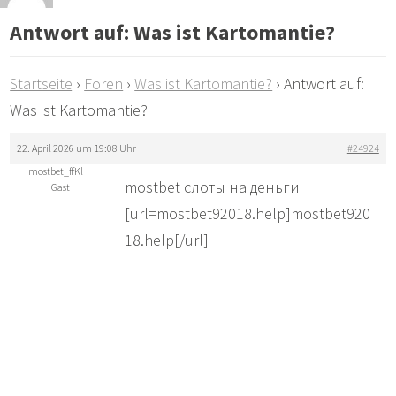
Antwort auf: Was ist Kartomantie?
Startseite
›
Foren
›
Was ist Kartomantie?
›
Antwort auf:
Was ist Kartomantie?
22. April 2026 um 19:08 Uhr
#24924
mostbet_ffKl
mostbet слоты на деньги
Gast
[url=mostbet92018.help]mostbet920
18.help[/url]