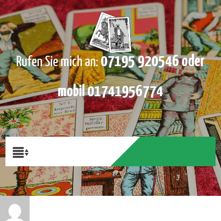
07195 920546 oder
Rufen Sie mich an:
mobil 01741956774