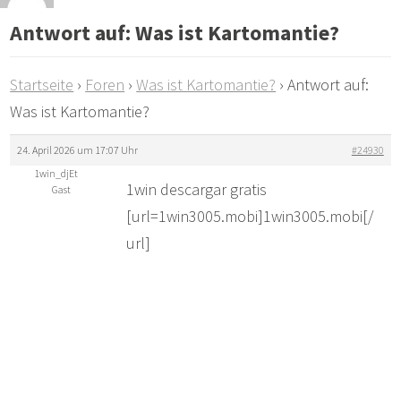
Antwort auf: Was ist Kartomantie?
Startseite
›
Foren
›
Was ist Kartomantie?
›
Antwort auf:
Was ist Kartomantie?
24. April 2026 um 17:07 Uhr
#24930
1win_djEt
1win descargar gratis
Gast
[url=1win3005.mobi]1win3005.mobi[/
url]