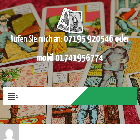
07195 920546 oder
Rufen Sie mich an:
mobil 01741956774