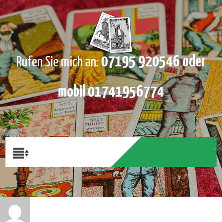
07195 920546 oder
Rufen Sie mich an:
mobil 01741956774