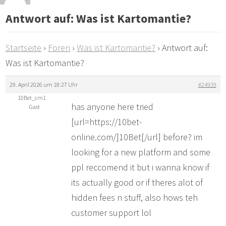
Antwort auf: Was ist Kartomantie?
Startseite
›
Foren
›
Was ist Kartomantie?
›
Antwort auf:
Was ist Kartomantie?
29. April 2026 um 18:27 Uhr
#24939
10Bet_cm1
has anyone here tried
Gast
[url=https://10bet-
online.com/]10Bet[/url] before? im
looking for a new platform and some
ppl reccomend it but i wanna know if
its actually good or if theres alot of
hidden fees n stuff, also hows teh
customer support lol