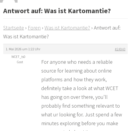
Antwort auf: Was ist Kartomantie?
Startseite
›
Foren
›
Was ist Kartomantie?
›
Antwort auf:
Was ist Kartomantie?
1. Mai 2026 um 1:22 Uhr
#24943
WCET_ts0
For anyone who needs a reliable
Gast
source for learning about online
platforms and how they work,
definitely take a look at what WCET
has going on over there, you’ll
probably find something relevant to
what ur looking for. Just spend a few
minutes exploring before you make