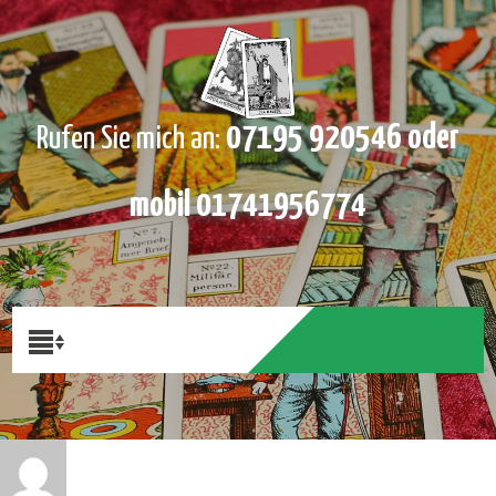
07195 920546 oder
Rufen Sie mich an:
mobil 01741956774