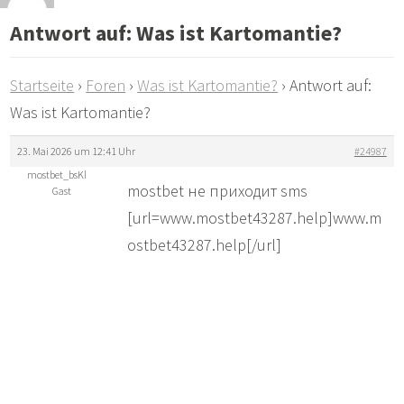
Antwort auf: Was ist Kartomantie?
Startseite
›
Foren
›
Was ist Kartomantie?
›
Antwort auf:
Was ist Kartomantie?
23. Mai 2026 um 12:41 Uhr
#24987
mostbet_bsKl
mostbet не приходит sms
Gast
[url=www.mostbet43287.help]www.m
ostbet43287.help[/url]