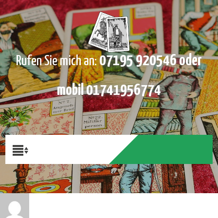
07195 920546 oder
Rufen Sie mich an:
mobil 01741956774