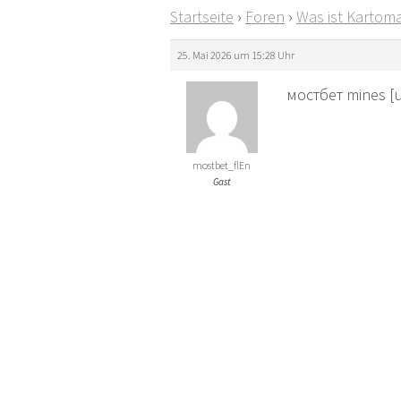
Startseite
›
Foren
›
Was ist Kartoma
25. Mai 2026 um 15:28 Uhr
мостбет mines [
mostbet_flEn
Gast