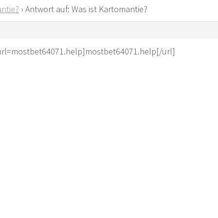
ntie?
›
Antwort auf: Was ist Kartomantie?
url=mostbet64071.help]mostbet64071.help[/url]