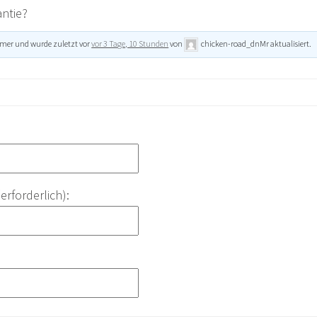
ntie?
hmer und wurde zuletzt vor
vor 3 Tage, 10 Stunden
von
chicken-road_dnMr
aktualisiert.
(erforderlich):