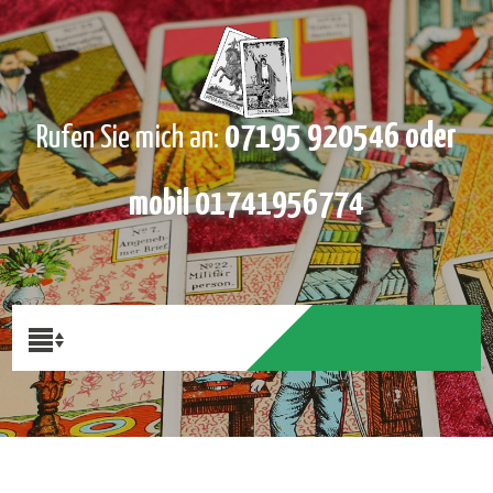
07195 920546 oder
Rufen Sie mich an:
mobil 01741956774