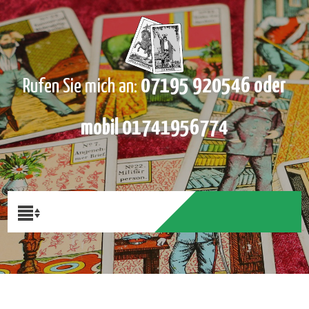
07195 920546 oder
Rufen Sie mich an:
mobil 01741956774