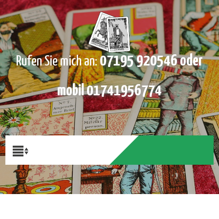
07195 920546 oder
Rufen Sie mich an:
mobil 01741956774