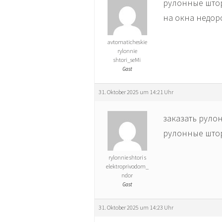
рулонные штор
на окна недорог
avtomaticheskie
rylonnie
shtori_seMi
Gast
31. Oktober 2025 um 14:21 Uhr
заказать рулон
рулонные шторы
rylonnie shtori s
elektroprivodom_
ndor
Gast
31. Oktober 2025 um 14:23 Uhr