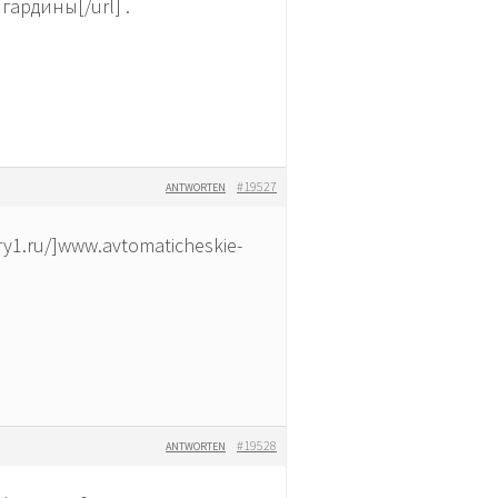
гардины[/url] .
#19527
ANTWORTEN
y1.ru/]www.avtomaticheskie-
#19528
ANTWORTEN