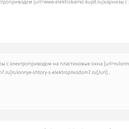
троприводом [url=www.elektrokarniz-kupit.ru]карнизы с 
ы с электроприводом на пластиковые окна [url=rulonny
7.ru]rulonnye-shtory-s-elektroprivodom7.ru[/url] .