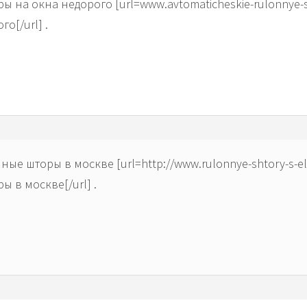
ы на окна недорого [url=www.avtomaticheskie-rulonnye
о[/url] .
ные шторы в москве [url=http://www.rulonnye-shtory-s-e
 в москве[/url] .