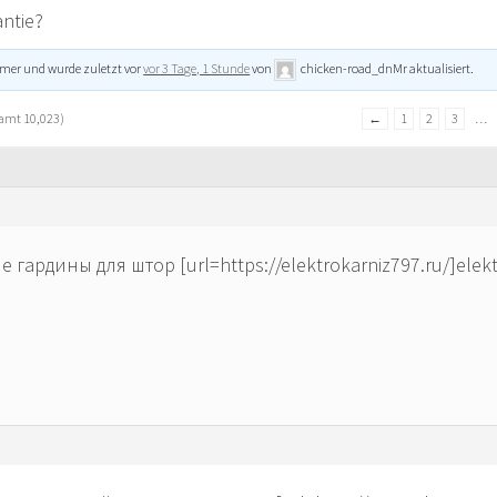
ntie?
hmer und wurde zuletzt vor
vor 3 Tage, 1 Stunde
von
chicken-road_dnMr
aktualisiert.
samt 10,023)
←
1
2
3
…
гардины для штор [url=https://elektrokarniz797.ru/]elektr