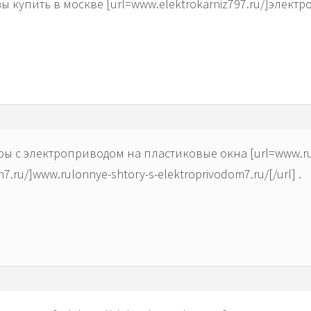
 купить в москве [url=www.elektrokarniz797.ru/]элект
ы с электроприводом на пластиковые окна [url=www.rul
7.ru/]www.rulonnye-shtory-s-elektroprivodom7.ru/[/url] .