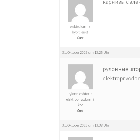
карнизы с элек
elektrokarniz
kypit_eeKt
Gast
31. Oktober 2025 um 13:25 Uhr
рулонные штор
elektroprivodom
rylonnie shtori s
elektroprivodom_i
kor
Gast
31. Oktober 2025 um 13:38 Uhr