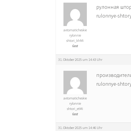
рулонная штора
rulonnye-shtory1
avtomaticheskie
rylonnie
shtori_khMi
Gast
31. Oktober 2025 um 14:43 Uhr
производители 
rulonnye-shtory1
avtomaticheskie
rylonnie
shtori_etMi
Gast
31. Oktober 2025 um 14:46 Uhr