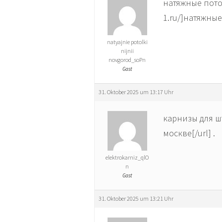
натяжные потол
1.ru/]натяжны
natyajnie potolki
nijnii
novgorod_soPn
Gast
31. Oktober 2025 um 13:17 Uhr
карнизы для шт
москве[/url] .
elektrokarniz_qlO
n
Gast
31. Oktober 2025 um 13:21 Uhr