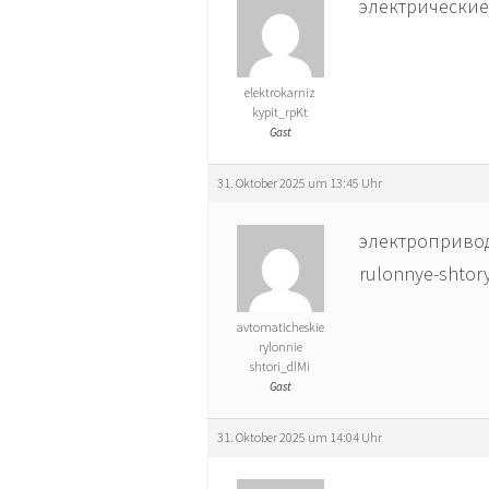
электрические 
elektrokarniz
kypit_rpKt
Gast
31. Oktober 2025 um 13:45 Uhr
электропривод 
rulonnye-shtory1
avtomaticheskie
rylonnie
shtori_dlMi
Gast
31. Oktober 2025 um 14:04 Uhr