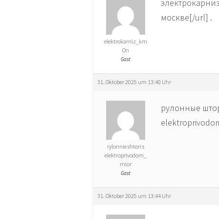
электрокарнизы
москве[/url] .
elektrokarniz_km
On
Gast
31. Oktober 2025 um 13:40 Uhr
рулонные штор
elektroprivodom
rylonnie shtori s
elektroprivodom_
mior
Gast
31. Oktober 2025 um 13:44 Uhr