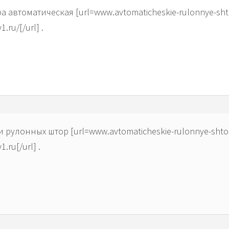
 автоматическая [url=www.avtomaticheskie-rulonnye-shto
.ru/[/url] .
рулонных штор [url=www.avtomaticheskie-rulonnye-shtor
.ru[/url] .