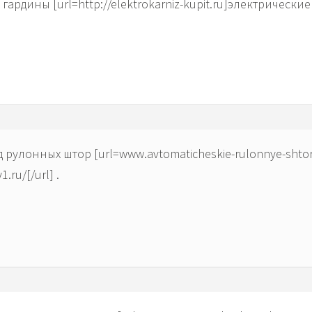
гардины [url=http://elektrokarniz-kupit.ru]электрические 
рулонных штор [url=www.avtomaticheskie-rulonnye-shtor
.ru/[/url] .