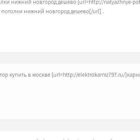
ки нижний новгород дешево [url=http://natyazhnye-poto
е потолки нижний новгород дешево[/url] .
ор купить в москве [url=http://elektrokarniz797.ru/]кар