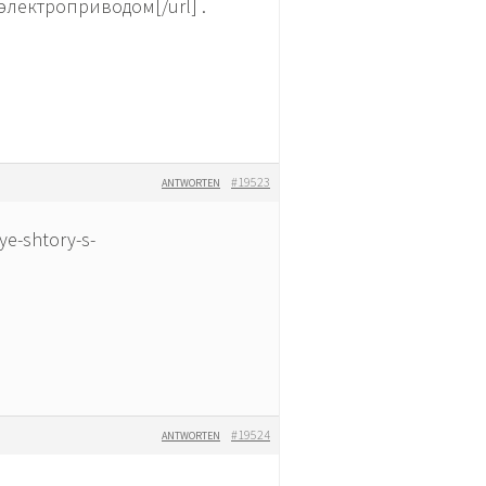
электроприводом[/url] .
#19523
ANTWORTEN
e-shtory-s-
#19524
ANTWORTEN