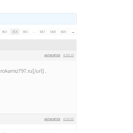
363
364
365
…
667
668
669
→
#19519
ANTWORTEN
okarniz797.ru[/url] .
#19520
ANTWORTEN