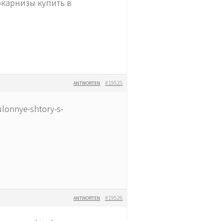
рокарнизы купить в
#19525
ANTWORTEN
onnye-shtory-s-
#19526
ANTWORTEN