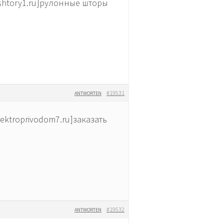
-shtory1.ru]рулонные шторы
#19531
ANTWORTEN
lektroprivodom7.ru]заказать
#19532
ANTWORTEN