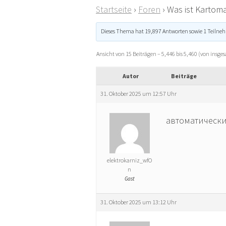
Startseite
›
Foren
›
Was ist Kartoma
Dieses Thema hat 19,897 Antworten sowie 1 Teilne
Ansicht von 15 Beiträgen – 5,446 bis 5,460 (von insge
Autor
Beiträge
31. Oktober 2025 um 12:57 Uhr
автоматические 
elektrokarniz_wfO
n
Gast
31. Oktober 2025 um 13:12 Uhr