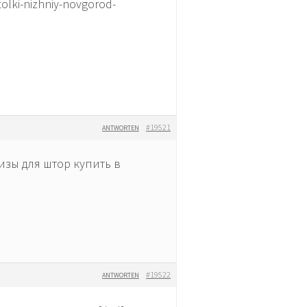
lki-nizhniy-novgorod-
#19521
ANTWORTEN
низы для штор купить в
#19522
ANTWORTEN