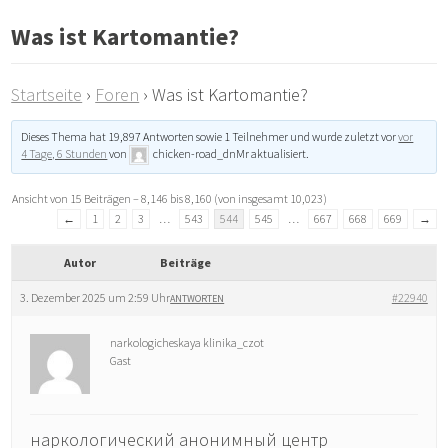
Was ist Kartomantie?
Startseite
›
Foren
›
Was ist Kartomantie?
Dieses Thema hat 19,897 Antworten sowie 1 Teilnehmer und wurde zuletzt vor
vor
4 Tage, 6 Stunden
von
chicken-road_dnMr
aktualisiert.
Ansicht von 15 Beiträgen – 8,146 bis 8,160 (von insgesamt 10,023)
←
1
2
3
…
543
544
545
…
667
668
669
→
Autor
Beiträge
3. Dezember 2025 um 2:59 Uhr
#22940
ANTWORTEN
narkologicheskaya klinika_czot
Gast
наркологический анонимный центр