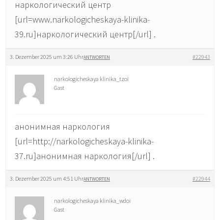
наркологический центр
[url=www.narkologicheskaya-klinika-
39.ru]наркологический центр[/url] .
3. Dezember 2025 um 3:26 Uhr
#22943
ANTWORTEN
narkologicheskaya klinika_tzoi
Gast
анонимная наркология
[url=http://narkologicheskaya-klinika-
37.ru]анонимная наркология[/url] .
3. Dezember 2025 um 4:51 Uhr
#22944
ANTWORTEN
narkologicheskaya klinika_wdoi
Gast