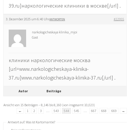
39.ru]наркологические клиники в москве[/url] .
3. Dezember 2025 um 6:40 Uhr
#22955
ANTWORTEN
narkologicheskaya klinika_mjoi
Gast
клиники наркологические москва
[url=www.narkologicheskaya-klinika-
37.ru]www.narkologicheskaya-klinika-37.ru[/url] .
Autor
Beiträge
Ansicht von 15 Beiträgen – 8,146 bis 8,160 (von insgesamt 10,023)
←
1
2
3
…
543
544
545
…
667
668
669
→
Antwort auf: Was ist Kartomantie?