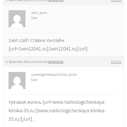
ANTWORTEN
1win_pvmt
Gast
1win сайт ставки онлайн
[url=1win12041.ru]1win12041.ru[/url]
3. Dezember 2025 um 6:32 Uhr
#22952
ANTWORTEN
narkologicheskaya klinika_qmot
Gast
трезвая жизнь [url=www.narkologicheskaya-
klinika-35.ru/]www.narkologicheskaya-klinika-
35.ru/[/url] .