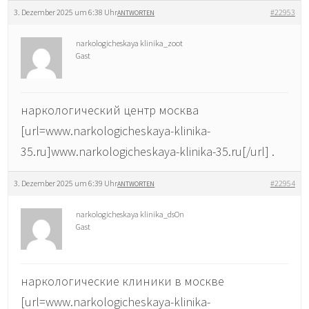
3. Dezember 2025 um 6:38 Uhr
#22953
ANTWORTEN
narkologicheskaya klinika_zoot
Gast
наркологический центр москва
[url=www.narkologicheskaya-klinika-
35.ru]www.narkologicheskaya-klinika-35.ru[/url] .
3. Dezember 2025 um 6:39 Uhr
#22954
ANTWORTEN
narkologicheskaya klinika_dsOn
Gast
наркологические клиники в москве
[url=www.narkologicheskaya-klinika-