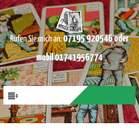
07195 920546 oder
Rufen Sie mich an:
mobil 01741956774