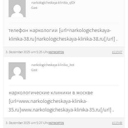
narkologicheskaya klinika_qlOr
Gast
телефон наркологии [url=narkologicheskaya-
klinika-38.ru]narkologicheskaya-klinika-38.ru[/url] .
3. Dezember 2025 um 5:25 Uhr
#22947
ANTWORTEN
narkologicheskaya klinika_itot
Gast
наркологические клиники в москве
[url=www.narkologicheskaya-klinika-
35.ru]www.narkologicheskaya-klinika-35.ru[/url] .
3. Dezember 2025 um 5:27 Uhr
#22948
ANTWORTEN