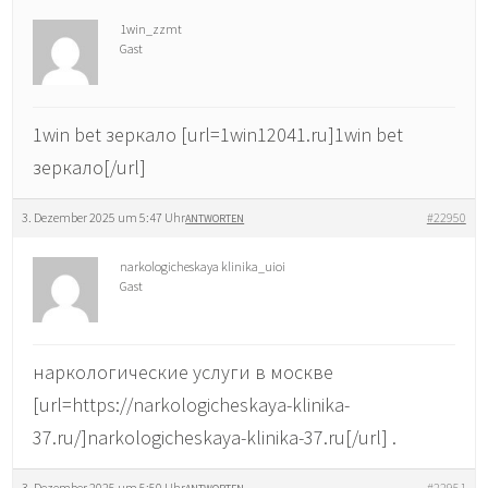
1win_zzmt
Gast
1win bet зеркало [url=1win12041.ru]1win bet
зеркало[/url]
3. Dezember 2025 um 5:47 Uhr
#22950
ANTWORTEN
narkologicheskaya klinika_uioi
Gast
наркологические услуги в москве
[url=https://narkologicheskaya-klinika-
37.ru/]narkologicheskaya-klinika-37.ru[/url] .
3. Dezember 2025 um 5:50 Uhr
#22951