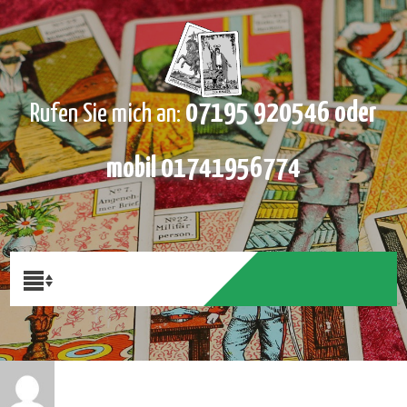
07195 920546 oder
Rufen Sie mich an:
mobil 01741956774