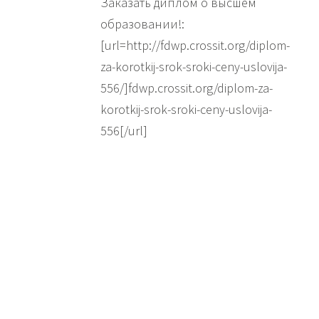
Заказать диплом о высшем
образовании!:
[url=http://fdwp.crossit.org/diplom-
za-korotkij-srok-sroki-ceny-uslovija-
556/]fdwp.crossit.org/diplom-za-
korotkij-srok-sroki-ceny-uslovija-
556[/url]