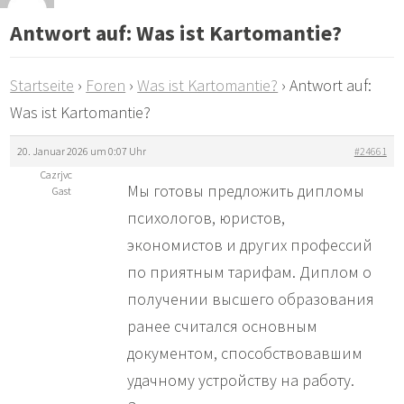
Antwort auf: Was ist Kartomantie?
Startseite
›
Foren
›
Was ist Kartomantie?
›
Antwort auf:
Was ist Kartomantie?
20. Januar 2026 um 0:07 Uhr
#24661
Cazrjvc
Мы готовы предложить дипломы
Gast
психологов, юристов,
экономистов и других профессий
по приятным тарифам. Диплом о
получении высшего образования
ранее считался основным
документом, способствовавшим
удачному устройству на работу.