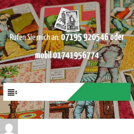
07195 920546 oder
Rufen Sie mich an:
mobil 01741956774