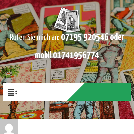
07195 920546 oder
Rufen Sie mich an:
mobil 01741956774