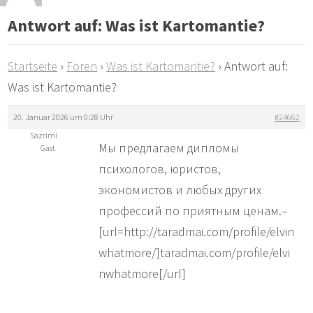
Antwort auf: Was ist Kartomantie?
Startseite
›
Foren
›
Was ist Kartomantie?
›
Antwort auf:
Was ist Kartomantie?
20. Januar 2026 um 0:28 Uhr
#24662
Sazrimi
Мы предлагаем дипломы
Gast
психологов, юристов,
экономистов и любых других
профессий по приятным ценам.–
[url=http://taradmai.com/profile/elvin
whatmore/]taradmai.com/profile/elvi
nwhatmore[/url]